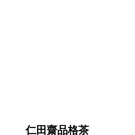
仁田齋品格茶