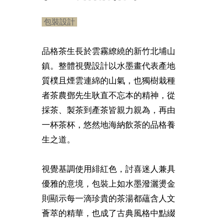
包裝設計
品格茶生長於雲霧繚繞的新竹北埔山
鎮。整體視覺設計以水墨畫代表產地
質樸且煙雲連綿的山氣，也獨樹栽種
者茶農鄧先生耿直不忘本的精神，從
採茶、製茶到產茶皆親力親為，再由
一杯茶杯，悠然地海納飲茶的品格養
生之道。
視覺基調使用緋紅色，討喜迷人兼具
優雅的意境，包裝上如水墨潑灑燙金
則顯示每一滴珍貴的茶湯都蘊含人文
薈萃的精華，也成了古典風格中點綴